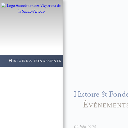
Histoire & fondements
Vignerons
Vinothèque Maison
Sainte-Victoire
Histoire & Fond
Événements
Manifestations
Actualités
02 Juin 1994