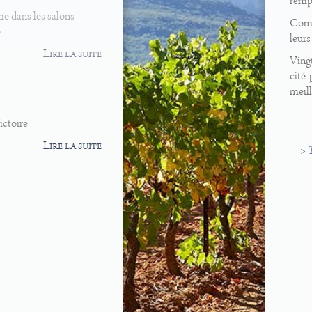
rempl
me dans les salons
Comm
o
leurs
Lire la suite
Vingt
cité 
meill
ictoire
Lire la suite
> 