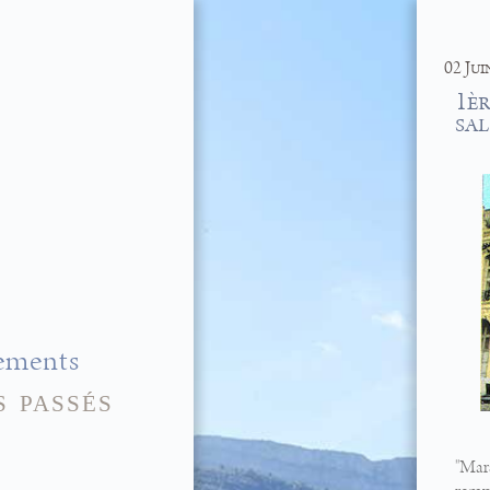
02 Jui
1èr
sal
ements
 passés
"Mar