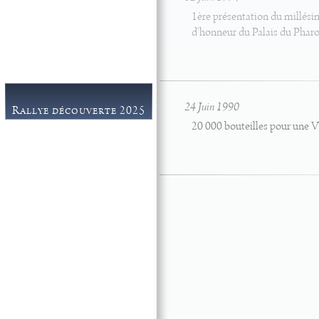
Galerie
1ère présentation du millési
Contact
d'honneur du Palais du Phar
24 Juin 1990
Rallye découverte 2025
20 000 bouteilles pour une V
Espace journalistes
Partenaires