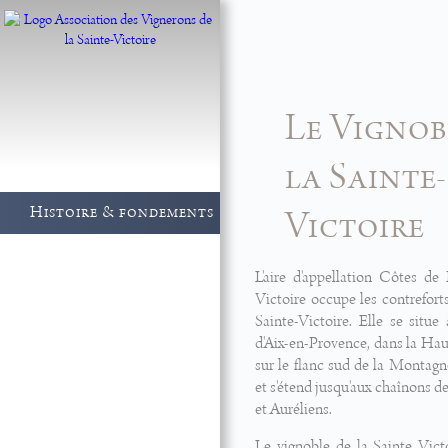
Le Vignob
la Sainte-
Histoire & fondements
Victoire
Vignerons
L'aire d'appellation Côtes de
Vinothèque Maison
Victoire occupe les contrefor
Sainte-Victoire
Sainte-Victoire. Elle se situe à
d'Aix-en-Provence, dans la Haut
Manifestations
sur le flanc sud de la Montagn
et s'étend jusqu'aux chaînons
Actualités
et Auréliens.
Le vignoble de la Sainte Vict