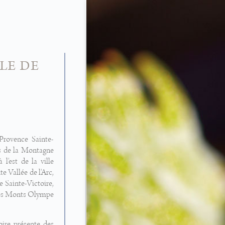
le de
 Provence Sainte-
ts de la Montagne
 l'est de la ville
e Vallée de l'Arc,
e Sainte-Victoire,
 des Monts Olympe
oire présente des