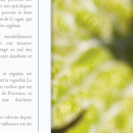
s très spécifiques
s pauvres et bien
re de la vigne, qui
rès argileux.
 ensoleillement
at aux nuances
otégé au sud des
onts Auréliens et
 et régulier, est
nit le vignoble. La
us tardive que sur
s de Provence, ce
une fraîcheur
st cultivée depuis
 influence sur les