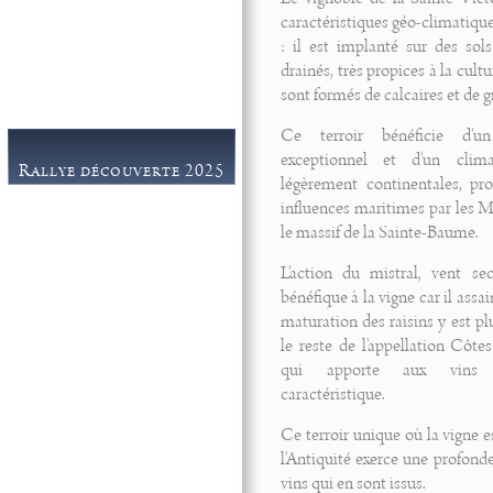
Galerie
caractéristiques géo-climatique
: il est implanté sur des sol
Contact
drainés, très propices à la cultu
sont formés de calcaires et de g
Ce terroir bénéficie d'un
exceptionnel et d'un clim
Rallye découverte 2025
légèrement continentales, pr
influences maritimes par les M
le massif de la Sainte-Baume.
L'action du mistral, vent sec
bénéfique à la vigne car il assai
maturation des raisins y est pl
Espace journalistes
le reste de l'appellation Côte
Partenaires
qui apporte aux vins 
caractéristique.
Ce terroir unique où la vigne e
l'Antiquité exerce une profonde
vins qui en sont issus.