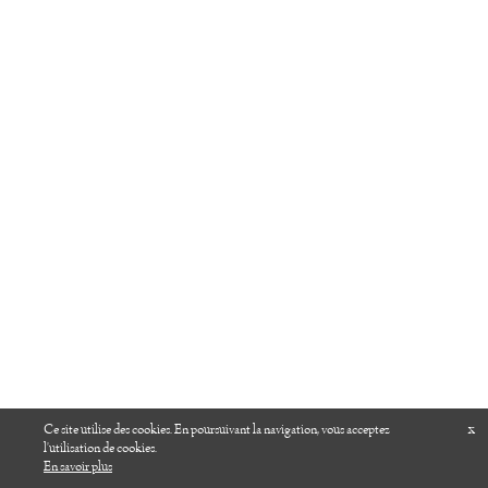
x
Ce site utilise des cookies. En poursuivant la navigation, vous acceptez
l'utilisation de cookies.
En savoir plus